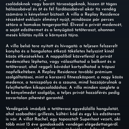
családoknak vagy baráti társaságoknak, hiszen öt tágas
hálószobával és öt és fél fürdőszobával akár tíz vendég
számára is kényelmet biztosít. A villa a Replay Residence
részeként exkluzív élményt nyújt, mindössze pár perces
sétára a homokos tengerparttól. Élvezd a privát medencét,
a saját edzőtermet és a lenyűgöző tetőteraszt, ahonnan
mesés kilátás nyílik a környező tájra.
A villa belső tere nyitott és hívogató: a teljesen felszerelt
konyha és a hangulatos étkező tökéletes helyszínt kínál
közös étkezésekhez. A nappaliból közvetlenül a privát
medencéhez léphetsz, vagy választhatod a balkont és a
tetőteraszt, ahol reggeli kávédat kortyolhatod a trópusi
napfelkeltében. A Replay Residence további prémium
szolgáltatásai, mint a korszerű fitneszközpont, a nagy közös
medence, a teniszpálya és a szauna, mind hozzájárulnak a
felejthetetlen kikapcsolódáshoz. A villa minden szeglete a
te kényelmedet szolgálja, a teljes privát hozzáférés pedig
zavartalan pihenést garantál.
Vendégeink imádják a tetőterasz egyedülálló hangulatát,
ahol szabadtéri grillezés, kültéri kád és egy kis edzőterem
is vár. A villát Rachel, egy tapasztalt Superhost vezeti, aki
több mint 13 éve gondoskodik vendégei elégedettségéről.