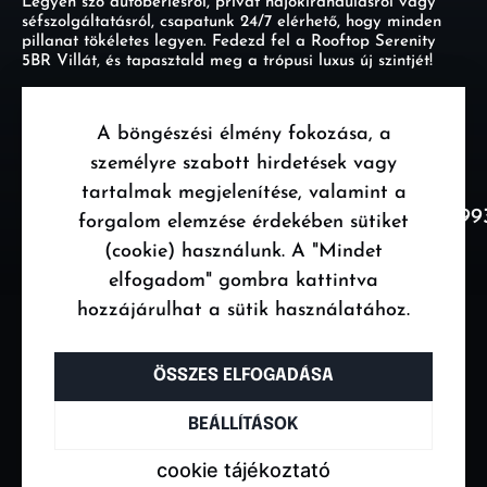
Legyen szó autóbérlésről, privát hajókirándulásról vagy
séfszolgáltatásról, csapatunk 24/7 elérhető, hogy minden
pillanat tökéletes legyen. Fedezd fel a Rooftop Serenity
5BR Villát, és tapasztald meg a trópusi luxus új szintjét!
A böngészési élmény fokozása, a
személyre szabott hirdetések vagy
tartalmak megjelenítése, valamint a
https://www.airbnb.co.uk/rooms/132804475349
forgalom elemzése érdekében sütiket
source_impression_id=p3_1747033778_P3QI-
(cookie) használunk. A "Mindet
sNmkIijQuA7
elfogadom" gombra kattintva
hozzájárulhat a sütik használatához.
ÖSSZES ELFOGADÁSA
BEÁLLÍTÁSOK
cookie tájékoztató