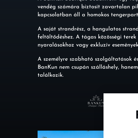
vendég számára biztosít zavartalan pihe
kapcsolatban áll a homokos tengerpartt
A saját strandrész, a hangulatos stran
feltöltődéshez. A tágas közösségi terek 
nyaralásokhoz vagy exkluzív események
A személyre szabható szolgáltatások é
BanKun nem csupán szálláshely, hanem e
találkozik.