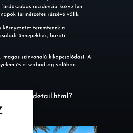
t fürdőszobás rezidencia közvetlen
napok természetes részévé válik.
s környezetet teremtenek a
k családi ünnepekhez, baráti
, magas színvonalú kikapcsolódást. A
ényelem és a szabadság valóban
/en/villa-detail.html?
Z