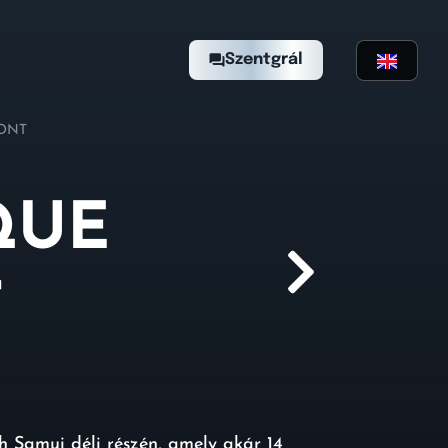
Szentgrál
ONT
QUE
T
h Samui déli részén, amely akár 14