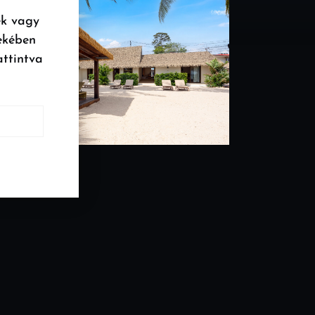
ek vagy
ekében
attintva