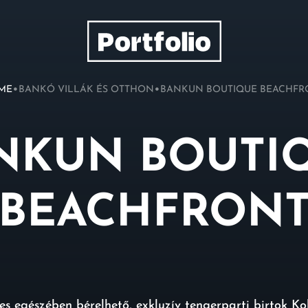
•
•
ME
BANKÓ VILLÁK ÉS OTTHON
BANKUN BOUTIQUE BEACHFR
NKUN BOUTI
BEACHFRON
s egészében bérelhető, exkluzív tengerparti birtok Ko