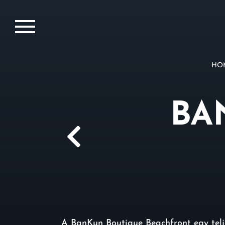
HO
BA
A BanKun Boutique Beachfront egy telje