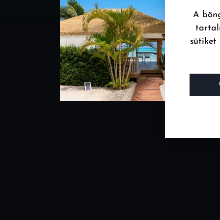
A böng
tarta
sütiket