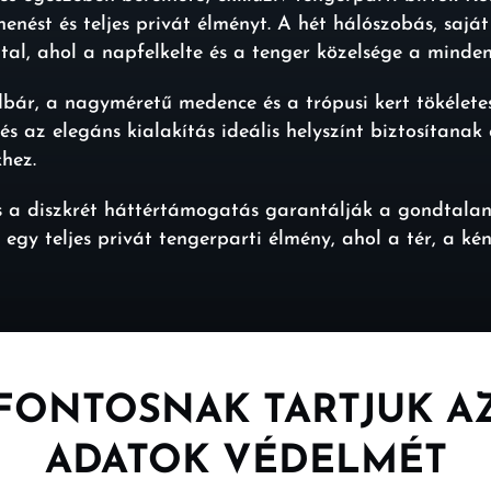
nést és teljes privát élményt. A hét hálószobás, sajá
al, ahol a napfelkelte és a tenger közelsége a minden
dbár, a nagyméretű medence és a trópusi kert tökélete
és az elegáns kialakítás ideális helyszínt biztosítana
hez.
s a diszkrét háttértámogatás garantálják a gondtalan
gy teljes privát tengerparti élmény, ahol a tér, a k
https://kohsamuiexclusivevillas.com
id=488055
FONTOSNAK TARTJUK A
ADATOK VÉDELMÉT