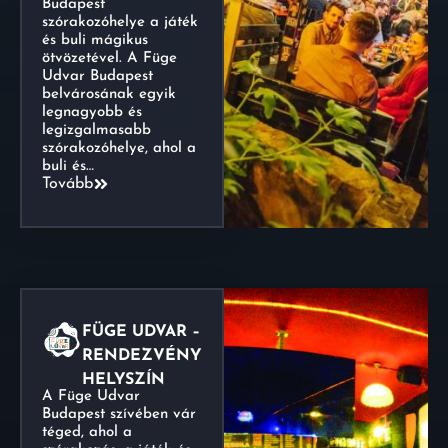
Budapest
szórakozóhelye a játék
és buli mágikus
ötvözetével. A Füge
Udvar Budapest
belvárosának egyik
legnagyobb és
legizgalmasabb
szórakozóhelye, ahol a
buli és…
Tovább
FÜGE UDVAR –
RENDEZVÉNY
HELYSZÍN
A Füge Udvar
Budapest szívében vár
téged, ahol a