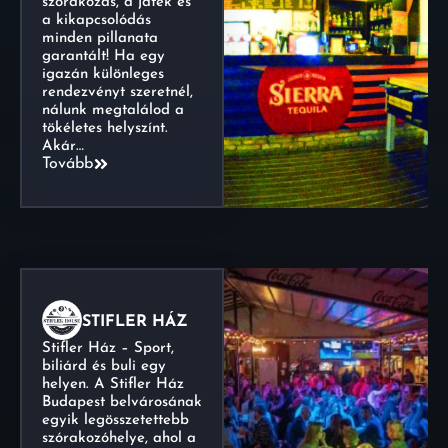
szórakozás, a játék és
a kikapcsolódás
minden pillanata
garantált! Ha egy
igazán különleges
rendezvényt szeretnél,
nálunk megtalálod a
tökéletes helyszínt.
Akár…
Tovább
STIFLER HÁZ
Stifler Ház – Sport,
biliárd és buli egy
helyen. A Stifler Ház
Budapest belvárosának
egyik legösszetettebb
szórakozóhelye, ahol a