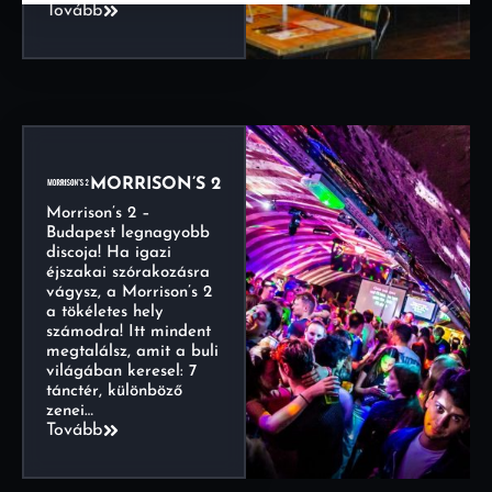
Tovább
MORRISON’S 2
Morrison’s 2 –
Budapest legnagyobb
discoja! Ha igazi
éjszakai szórakozásra
vágysz, a Morrison’s 2
a tökéletes hely
számodra! Itt mindent
megtalálsz, amit a buli
világában keresel: 7
tánctér, különböző
zenei…
Tovább