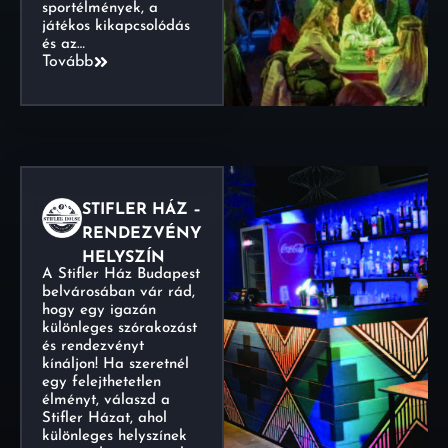
sportélmények, a
játékos kikapcsolódás
és az…
Tovább
STIFLER HÁZ –
RENDEZVÉNY
HELYSZÍN
A Stifler Ház Budapest
belvárosában vár rád,
hogy egy igazán
különleges szórakozást
és rendezvényt
kínáljon! Ha szeretnél
egy felejthetetlen
élményt, válaszd a
Stifler Házat, ahol
különleges helyszínek