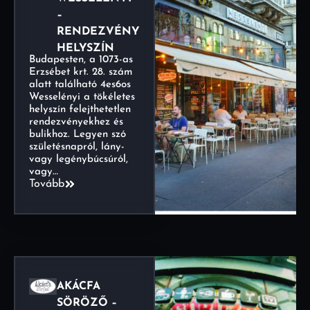
–
RENDEZVÉNY
HELYSZÍN
Budapesten, a 1073-as
Erzsébet krt. 28. szám
alatt található 4es6os
Wesselényi a tökéletes
helyszín felejthetetlen
rendezvényekhez és
bulikhoz. Legyen szó
születésnapról, lány-
vagy legénybúcsúról,
vagy…
Tovább
AKÁCFA
SÖRÖZŐ –