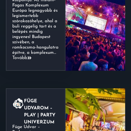
központja. Az Instant-
Fogas Komplexum
Európa legnagyobb és
legismertebb
szórakozóhelye, ahol a
buli reggelig tart és a
belépés mindig
ingyenes! Budapest
szívében, a
romkocsma-hangulatra
építve, a komplexum…
Tovább
FÜGE
UDVAROM –
PLAY | PARTY
UNIVERZUM
Füge Udvar –