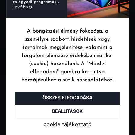
és egyedi programok…
Tovább
A böngészési élmény fokozása, a
személyre szabott hirdetések vagy
tartalmak megjelenítése, valamint a
STIFLER32 BAR
forgalom elemzése érdekében sütiket
& CLUB –
(cookie) használunk. A "Mindet
RENDEZVÉNY
elfogadom" gombra kattintva
HELYSZÍN
A Stifler32 Bar & Club
hozzájárulhat a sütik használatához.
Budapest
belvárosában, a
Rákóczi úton vár rád,
ÖSSZES ELFOGADÁSA
hogy felejthetetlen
élményekkel
gazdagodj! Ha egy
BEÁLLÍTÁSOK
igazán különleges
helyszínt keresel
cookie tájékoztató
rendezvényedhez,
akkor nálunk…