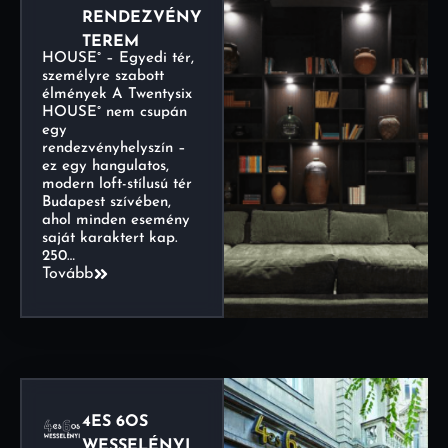
RENDEZVÉNY
TEREM
HOUSE° – Egyedi tér,
személyre szabott
élmények A Twentysix
HOUSE° nem csupán
egy
rendezvényhelyszín –
ez egy hangulatos,
modern loft-stílusú tér
Budapest szívében,
ahol minden esemény
saját karaktert kap.
250…
Tovább
4ES 6OS
WESSELÉNYI