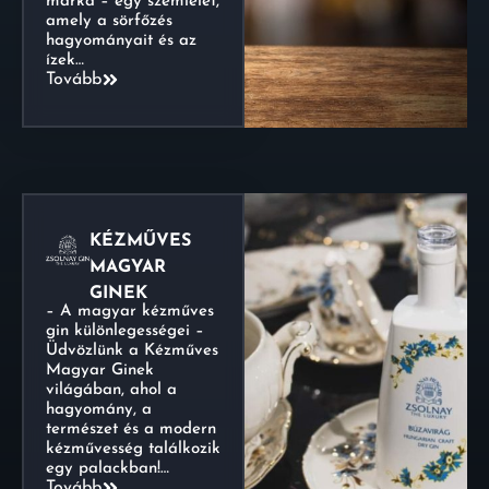
márka – egy szemlélet,
amely a sörfőzés
hagyományait és az
ízek…
Tovább
KÉZMŰVES
MAGYAR
GINEK
– A magyar kézműves
gin különlegességei –
Üdvözlünk a Kézműves
Magyar Ginek
világában, ahol a
hagyomány, a
természet és a modern
kézművesség találkozik
egy palackban!…
Tovább