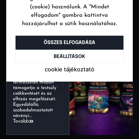
(cookie) használunk. A "Mindet
elfogadom" gombra kattintva
hozzájárulhat a sütik használatához.
FATBOND
ÖSSZES ELFOGADÁSA
A FATBOND® egy
innovatív,
BEÁLLÍTÁSOK
orvostechnikai eszköz
minősítésű (CE0477
cookie tájékoztató
IIa) súlycsökkentő
kapszula, amely
természetes módon
támogatja a testsúly
csökkentését és az
elhízás megelőzését.
Egyedülálló,
szabadalmaztatott
növényi…
Tovább