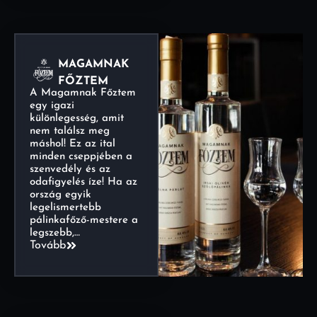
MAGAMNAK
FŐZTEM
A Magamnak Főztem
egy igazi
különlegesség, amit
nem találsz meg
máshol! Ez az ital
minden cseppjében a
szenvedély és az
odafigyelés íze! Ha az
ország egyik
legelismertebb
pálinkafőző-mestere a
legszebb,…
Tovább