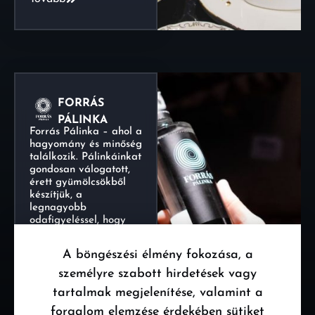
FORRÁS
PÁLINKA
Forrás Pálinka – ahol a
hagyomány és minőség
találkozik. Pálinkáinkat
gondosan válogatott,
érett gyümölcsökből
készítjük, a
legnagyobb
odafigyeléssel, hogy
minden kortyban
visszaköszönjön a
A böngészési élmény fokozása, a
természet zamata. A
főzés során a
személyre szabott hirdetések vagy
tradicionális…
tartalmak megjelenítése, valamint a
Tovább
forgalom elemzése érdekében sütiket