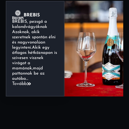
BREBIS
BREBIS, pezsgő a
kalandvágyóknak
Azoknak, akik
szeretnek spontán élni
és nagyvonalúan
legyinteni.Akik egy
átlagos hétköznapon is
szívesen visznek
virágot a
mamának,majd
pattannak be az
autóba…
Tovább