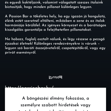
és egyedi koktéljaink, valamint válogatott szeszes italaink
biztosítják, hogy minden pillanat különleges legyen.
A Passion Bar a tökéletes hely, ha egy igazán jó hangulatú,
élénk estét szeretnél eltölteni, miközben a zene és az italok
harmóniája körülölel. Az igényes környezet és a barátságos
kiszolgálás garantálja a felejthetetlen pillanatokat.
Ne habozz, foglalj asztalt nálunk, és légy részese a pezsgő
éjszakai életnek! Különleges rendezvényekre is várunk –
legyen szó baráti összejövetelről, csapatépítőkről, vagy egy
privát eseményről.
https://passionbar.hu/
A böngészési élmény fokozása, a
személyre szabott hirdetések vagy